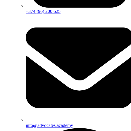
+374 (96) 200 625
info@advocates.academy