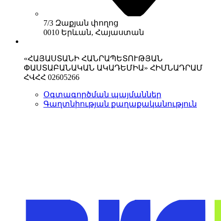
7/3 Զաքյան փողոց
0010 Երևան, Հայաստան
«ՀԱՅԱՍՏԱՆԻ ՀԱՆՐԱՊԵՏՈՒԹՅԱՆ
ՓԱՍՏԱԲԱՆԱԿԱՆ ԱԿԱԴԵՄԻԱ» ՀԻՄՆԱԴՐԱՄ
ՀՎՀՀ 02605266
Օգտագործման պայմաններ
Գաղտնիության քաղաքականություն