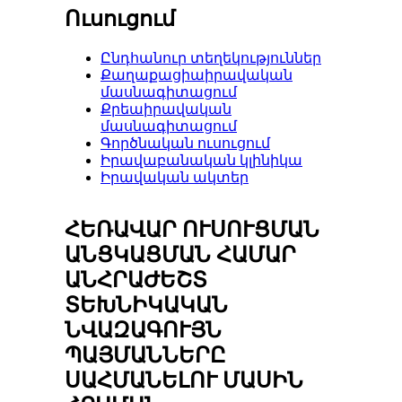
Ուսուցում
Ընդհանուր տեղեկություններ
Քաղաքացիաիրավական
մասնագիտացում
Քրեաիրավական
մասնագիտացում
Գործնական ուսուցում
Իրավաբանական կլինիկա
Իրավական ակտեր
ՀԵՌԱՎԱՐ ՈՒՍՈՒՑՄԱՆ
ԱՆՑԿԱՑՄԱՆ ՀԱՄԱՐ
ԱՆՀՐԱԺԵՇՏ
ՏԵԽՆԻԿԱԿԱՆ
ՆՎԱԶԱԳՈՒՅՆ
ՊԱՅՄԱՆՆԵՐԸ
ՍԱՀՄԱՆԵԼՈՒ ՄԱՍԻՆ