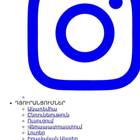
ԴՅՈՒՐԱՆՑՈՒՄՆԵՐ
Ակադեմիա
Ընդունելություն
Ուսուցում
Վերապատրաստում
Լուրեր
Իրավական Ակտեր